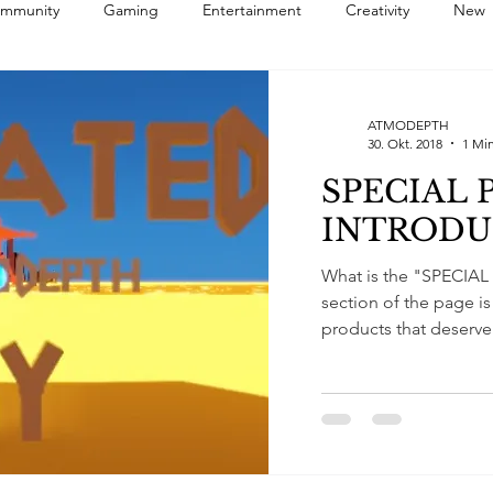
ommunity
Gaming
Entertainment
Creativity
New
Art
Blogging
Development
Software
Advent
ATMODEPTH
30. Okt. 2018
1 Min
SPECIAL 
INTRODU
What is the "SPECIA
section of the page i
products that deserve 