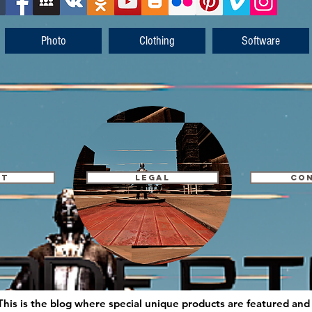
Photo
Clothing
Software
UT
LEGAL
CO
This is the blog where special unique products are featured an