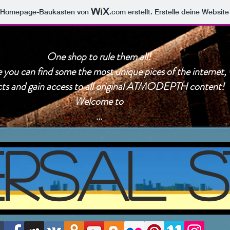
m Homepage-Baukasten von
.com
erstellt. Erstelle deine Websit
One shop to rule them all!
you can find some the most unique pices of the internet, w
ts and gain access to all original ATMODEPTH content!
Welcome to
...
ERSAL 