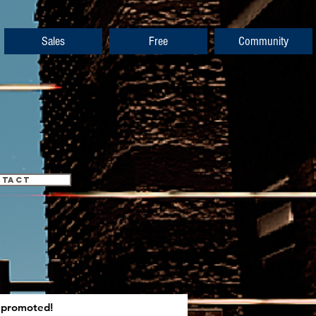
Sales
Free
Community
NTACT
d promoted!