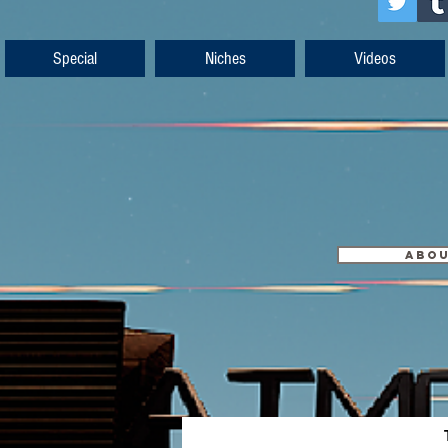
Special
Niches
Videos
ABO