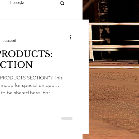
Liestyle
ure
Roleplay
. Lesezeit
PRODUCTS:
CTION
L PRODUCTS SECTION"? This
s made for special unique
to be shared here. For...